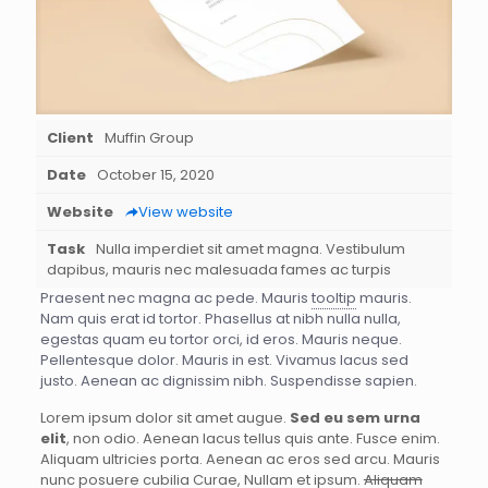
Client
Muffin Group
Date
October 15, 2020
Website
View website
Task
Nulla imperdiet sit amet magna. Vestibulum
dapibus, mauris nec malesuada fames ac turpis
Praesent nec magna ac pede. Mauris
tooltip
mauris.
Nam quis erat id tortor. Phasellus at nibh nulla nulla,
egestas quam eu tortor orci, id eros. Mauris neque.
Pellentesque dolor. Mauris in est. Vivamus lacus sed
justo. Aenean ac dignissim nibh. Suspendisse sapien.
Lorem ipsum dolor sit amet augue.
Sed eu sem urna
elit
, non odio. Aenean lacus tellus quis ante. Fusce enim.
Aliquam ultricies porta. Aenean ac eros sed arcu. Mauris
nunc posuere cubilia Curae, Nullam et ipsum.
Aliquam