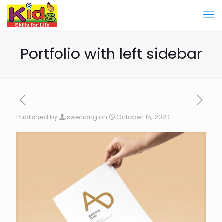
Portfolio with left sidebar
Published by
swehong
on
October 15, 2020