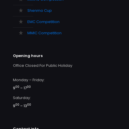
Shenmo Cup
EMC Competition
MMIC Competition
Opening hours
Office Closed For Public Holiday
Monday – Friday:
00
00
9
– 17
Saturday:
00
00
9
– 13
Contact info