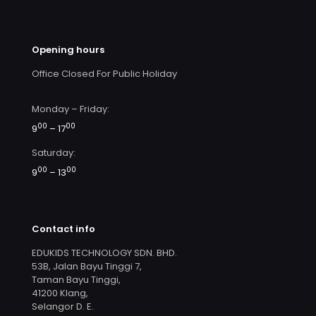
Opening hours
Office Closed For Public Holiday
Monday – Friday:
00
00
9
– 17
Saturday:
00
00
9
– 13
Contact info
EDUKIDS TECHNOLOGY SDN. BHD.
53B, Jalan Bayu Tinggi 7,
Taman Bayu Tinggi,
41200 Klang,
Selangor D. E.