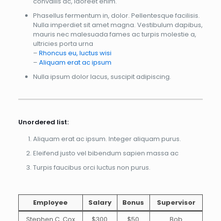
convallis ac, laoreet enim.
Phasellus fermentum in, dolor. Pellentesque facilisis.
Nulla imperdiet sit amet magna. Vestibulum dapibus,
mauris nec malesuada fames ac turpis molestie a,
ultricies porta urna
–
Rhoncus eu, luctus wisi
–
Aliquam erat ac ipsum
Nulla ipsum dolor lacus, suscipit adipiscing.
Unordered list:
Aliquam erat ac ipsum. Integer aliquam purus.
Eleifend justo vel bibendum sapien massa ac
Turpis faucibus orci luctus non purus.
Employee
Salary
Bonus
Supervisor
Stephen C. Cox
$300
$50
Bob