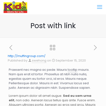
Post with link
http://muffingroup.com/
Published by
swehong
on
September 15, 2020
Praesent nec magna ac pede. Mauris
tooltip
mauris.
Nam quis erat id tortor. Phasellus at nibh nulla nulla,
egestas quam eu tortor orci, id eros. Mauris neque.
Pellentesque dolor. Mauris in est. Vivamus lacus sed
justo. Aenean ac dignissim nibh. Suspendisse sapien.
Lorem ipsum dolor sit amet augue.
Sed eu sem urna
elit
, non odio. Aenean lacus tellus quis ante. Fusce enim.
Aliquam ultricies porta. Aenean ac eros sed arcu. Mauris